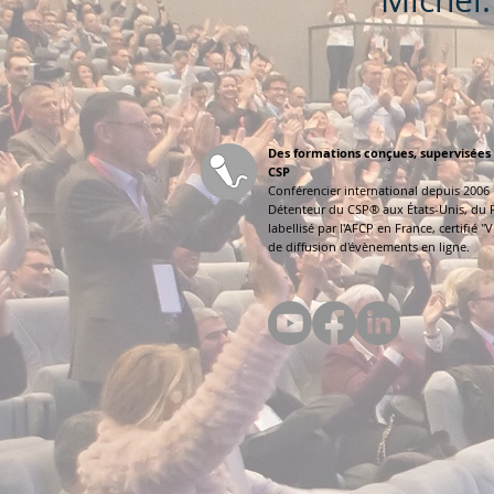
Michel.
Des formations conçues, supervisées 
CSP
Conférencier international depuis 2006
Détenteur du CSP
® aux États-Unis, du
labellisé par l'AFCP en France,
certifié "
de diffusion d'évènements en ligne.