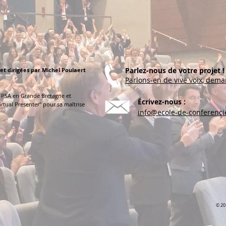
Parlez-nous de votre projet !
et dirigées par Michel Poulaert
Parlons-en de vive voix, dema
 FPSA en Grande Bretagne et
Écrivez-nous :
Virtual Presenter" pour sa maîtrise
info@ecole-de-conferencie
© 20