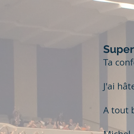
Super
Ta conf
J'ai hât
A tout 