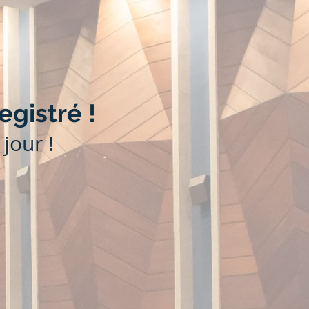
egistré !
jour !